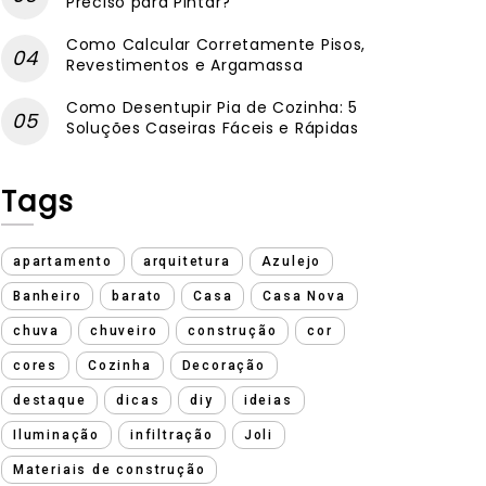
Preciso para Pintar?
Como Calcular Corretamente Pisos,
Revestimentos e Argamassa
Como Desentupir Pia de Cozinha: 5
Soluções Caseiras Fáceis e Rápidas
Tags
apartamento
arquitetura
Azulejo
Banheiro
barato
Casa
Casa Nova
chuva
chuveiro
construção
cor
cores
Cozinha
Decoração
destaque
dicas
diy
ideias
Iluminação
infiltração
Joli
Materiais de construção