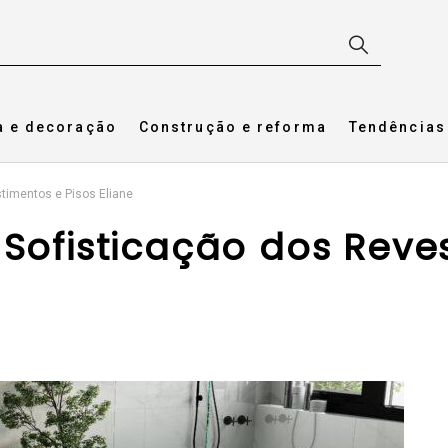
a e decoração
Construção e reforma
Tendências
stimentos e Pisos Eliane
 Sofisticação dos Reve