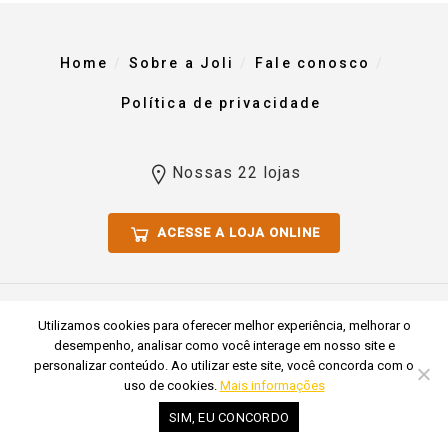
Home
Sobre a Joli
Fale conosco
Política de privacidade
Nossas 22 lojas
ACESSE A LOJA ONLINE
Todos os direitos reservados 2023. Comércio De Materiais Para
Utilizamos cookies para oferecer melhor experiência, melhorar o
Construção Joli Ltda CNPJ 51.769.255/0001-54
desempenho, analisar como você interage em nosso site e
personalizar conteúdo. Ao utilizar este site, você concorda com o
uso de cookies.
Mais informações
SIM, EU CONCORDO