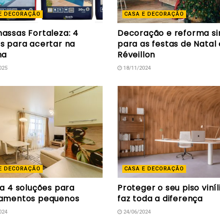
E DECORAÇÃO
CASA E DECORAÇÃO
assas Fortaleza: 4
Decoração e reforma s
s para acertar na
para as festas de Natal 
ha
Réveillon
025
18/11/2024
E DECORAÇÃO
CASA E DECORAÇÃO
ra 4 soluções para
Proteger o seu piso viníl
amentos pequenos
faz toda a diferença
024
24/06/2024