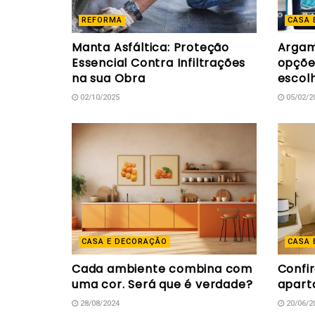
REFORMA
CASA 
Manta Asfáltica: Proteção
Argam
Essencial Contra Infiltrações
opçõe
na sua Obra
escol
02/10/2025
05/02/2
CASA E DECORAÇÃO
CASA 
Cada ambiente combina com
Confi
uma cor. Será que é verdade?
apart
28/08/2024
20/06/2