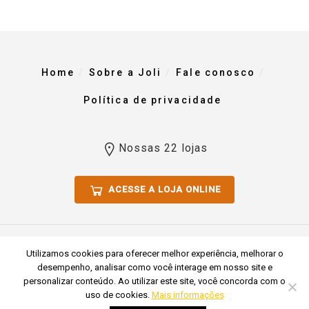
Home
Sobre a Joli
Fale conosco
Política de privacidade
Nossas 22 lojas
ACESSE A LOJA ONLINE
Todos os direitos reservados 2023. Comércio De Materiais Para
Utilizamos cookies para oferecer melhor experiência, melhorar o
Construção Joli Ltda CNPJ 51.769.255/0001-54
desempenho, analisar como você interage em nosso site e
personalizar conteúdo. Ao utilizar este site, você concorda com o
uso de cookies.
Mais informações