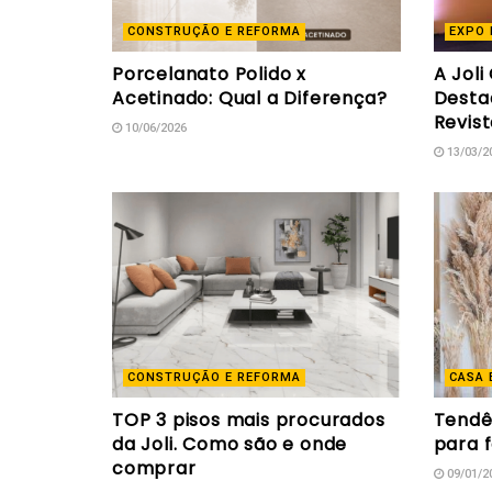
CONSTRUÇÃO E REFORMA
EXPO 
Porcelanato Polido x
A Joli
Acetinado: Qual a Diferença?
Desta
Revis
10/06/2026
13/03/2
CONSTRUÇÃO E REFORMA
CASA 
TOP 3 pisos mais procurados
Tendê
da Joli. Como são e onde
para 
comprar
09/01/2