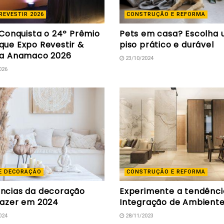
REVESTIR 2026
CONSTRUÇÃO E REFORMA
 Conquista o 24º Prêmio
Pets em casa? Escolha
que Expo Revestir &
piso prático e durável
ta Anamaco 2026
23/10/2024
026
E DECORAÇÃO
CONSTRUÇÃO E REFORMA
ncias da decoração
Experimente a tendênci
fazer em 2024
Integração de Ambient
024
28/11/2023