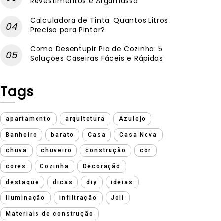
Revestimentos e Argamassa
Calculadora de Tinta: Quantos Litros
Preciso para Pintar?
Como Desentupir Pia de Cozinha: 5
Soluções Caseiras Fáceis e Rápidas
Tags
apartamento
arquitetura
Azulejo
Banheiro
barato
Casa
Casa Nova
chuva
chuveiro
construção
cor
cores
Cozinha
Decoração
destaque
dicas
diy
ideias
Iluminação
infiltração
Joli
Materiais de construção