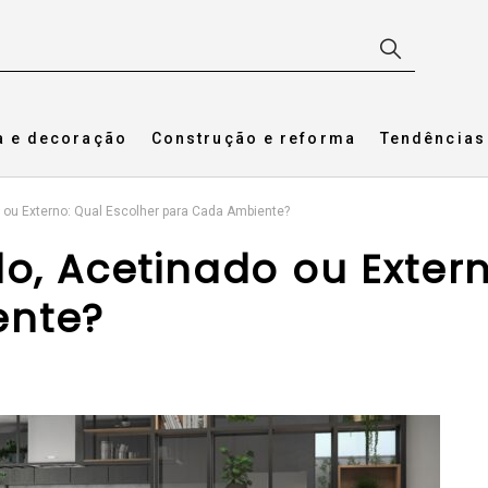
a e decoração
Construção e reforma
Tendências
o ou Externo: Qual Escolher para Cada Ambiente?
o, Acetinado ou Extern
ente?