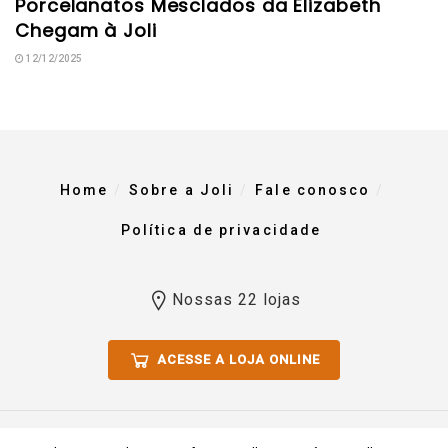
Porcelanatos Mesclados da Elizabeth
Chegam à Joli
12/12/2025
Home
Sobre a Joli
Fale conosco
Política de privacidade
Nossas 22 lojas
ACESSE A LOJA ONLINE
Todos os direitos reservados 2023. Comércio De Materiais Para