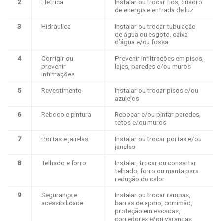
2
​Elétrica
​Instalar ou trocar fios, quadro
de energia e entrada de luz
3
Hidráulica​
​Instalar ou trocar tubulação
de água ou esgoto, caixa
d’água e/ou fossa
4
​Corrigir ou
​Prevenir infiltrações em pisos,
prevenir
lajes, paredes e/ou muros
infiltrações
5
​Revestimento
Instalar ou trocar pisos e/ou
azulejos​
6
Reboco e pintura​
Rebocar e/ou pintar paredes,
tetos e/ou muros​
7
Portas e janelas​
Instalar ou trocar portas e/ou
janelas​
8
Telhado e forro​
​Instalar, trocar ou consertar
telhado, forro ou manta para
redução do calor
9
​Segurança e
​Instalar ou trocar rampas,
acessibilidade
barras de apoio, corrimão,
proteção em escadas,
corredores e/ou varandas