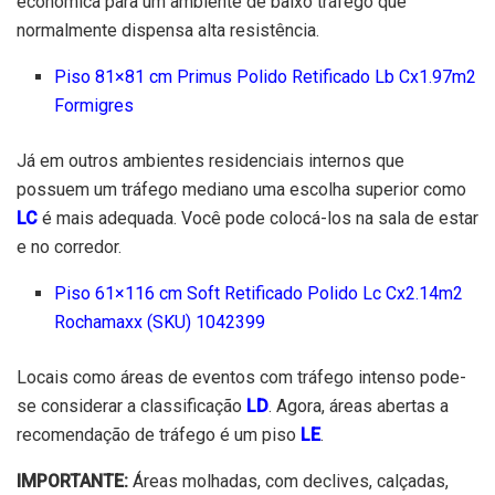
econômica para um ambiente de baixo tráfego que
normalmente dispensa alta resistência.
Piso 81×81 cm Primus Polido Retificado Lb Cx1.97m2
Formigres
Já em outros ambientes residenciais internos que
possuem um tráfego mediano uma escolha superior como
LC
é mais adequada. Você pode colocá-los na sala de estar
e no corredor.
Piso 61×116 cm Soft Retificado Polido Lc Cx2.14m2
Rochamaxx (SKU) 1042399
Locais como áreas de eventos com tráfego intenso pode-
se considerar a classificação
LD
. Agora, áreas abertas a
recomendação de tráfego é um piso
LE
.
IMPORTANTE:
Áreas molhadas, com declives, calçadas,