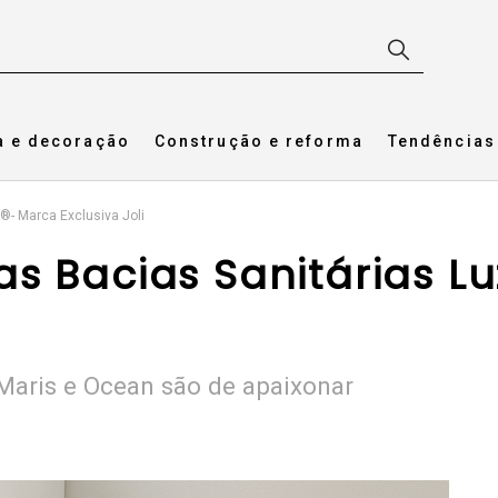
a e decoração
Construção e reforma
Tendências
®- Marca Exclusiva Joli
s Bacias Sanitárias Lu
 Maris e Ocean são de apaixonar