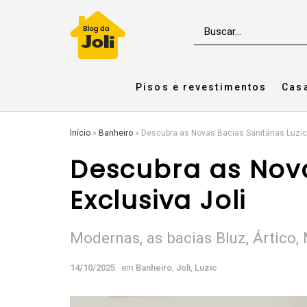
Pisos e revestimentos
Cas
Início
»
Banheiro
»
Descubra as Novas Bacias Sanitárias Luzic
Descubra as Nova
Exclusiva Joli
Modernas, as bacias Bluz, Ártico,
14/10/2025
em
Banheiro
,
Joli
,
Luzic