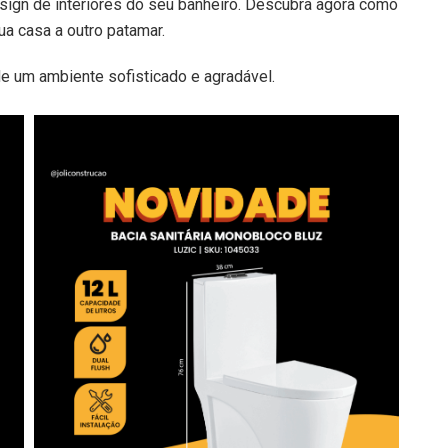
esign de interiores do seu banheiro. Descubra agora como
ua casa a outro patamar.
de um ambiente sofisticado e agradável.