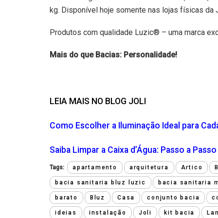
kg. Disponível hoje somente nas lojas físicas da J
Produtos com qualidade Luzic® – uma marca excl
Mais do que Bacias: Personalidade!
LEIA MAIS NO BLOG JOLI
Como Escolher a Iluminação Ideal para Ca
Saiba Limpar a Caixa d’Água: Passo a Pass
Tags:
apartamento
arquitetura
Artico
bacia sanitaria bluz luzic
bacia sanitaria
barato
Bluz
Casa
conjunto bacia
c
ideias
instalação
Joli
kit bacia
La