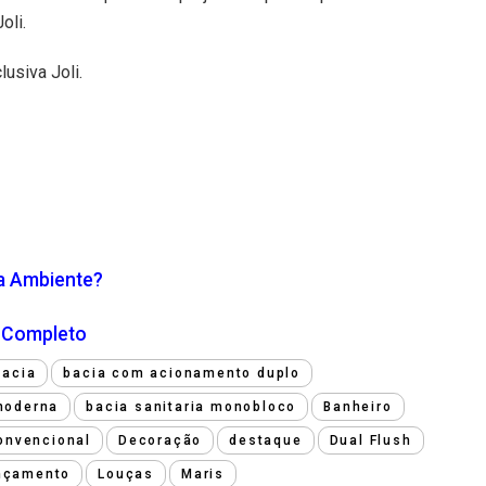
oli.
usiva Joli.
da Ambiente?
o Completo
Bacia
bacia com acionamento duplo
 moderna
bacia sanitaria monobloco
Banheiro
onvencional
Decoração
destaque
Dual Flush
nçamento
Louças
Maris