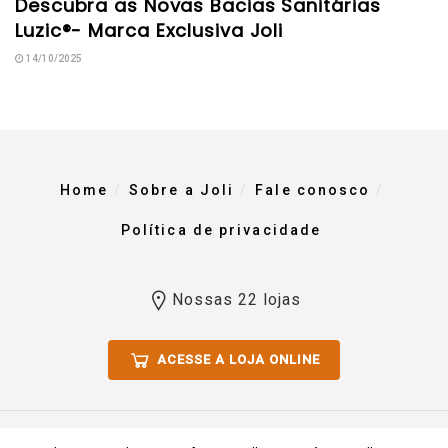
Descubra as Novas Bacias Sanitárias
Luzic®- Marca Exclusiva Joli
14/10/2025
Home
Sobre a Joli
Fale conosco
Política de privacidade
Nossas 22 lojas
ACESSE A LOJA ONLINE
Todos os direitos reservados 2023. Comércio De Materiais Para