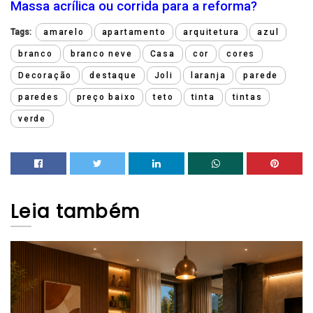
Massa acrílica ou corrida para a reforma?
Tags:
amarelo
apartamento
arquitetura
azul
branco
branco neve
Casa
cor
cores
Decoração
destaque
Joli
laranja
parede
paredes
preço baixo
teto
tinta
tintas
verde
Leia
também