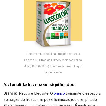
Tinta Premium Acrílica Tradição Amarelo
Canário 18 llitros da Lukscolor disponível na
Joli (SKU 1023535). Um tom de amarelo que
desperta o dia
As tonalidades e seus significados:
Branco:
Neutro e Elegante. O
branco
transmite o espaço a
sensação de frescor, limpeza, luminosidade e amplitude.
Ele é atemporal e destaca as outras cores. É muito usado