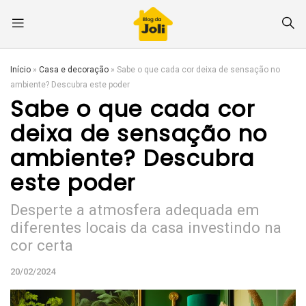
Início
»
Casa e decoração
»
Sabe o que cada cor deixa de sensação no
ambiente? Descubra este poder
Sabe o que cada cor
deixa de sensação no
ambiente? Descubra
este poder
Desperte a atmosfera adequada em
diferentes locais da casa investindo na
cor certa
20/02/2024