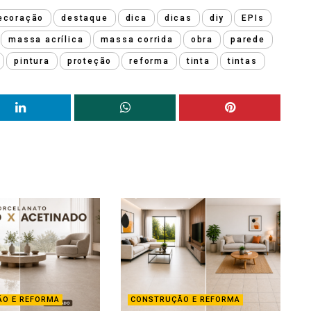
ecoração
destaque
dica
dicas
diy
EPIs
massa acrílica
massa corrida
obra
parede
pintura
proteção
reforma
tinta
tintas
O E REFORMA
CONSTRUÇÃO E REFORMA