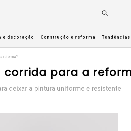
a e decoração
Construção e reforma
Tendências
 a reforma?
u corrida para a refor
ra deixar a pintura uniforme e resistente