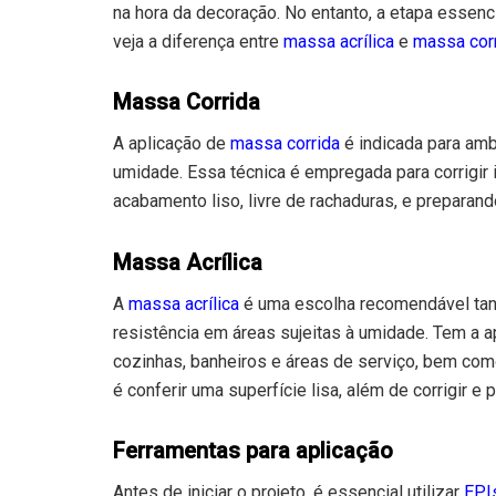
na hora da decoração. No entanto, a etapa essenc
veja a diferença entre
massa acrílica
e
massa cor
Massa Corrida
A aplicação de
massa corrida
é indicada para am
umidade. Essa técnica é empregada para corrigir 
acabamento liso, livre de rachaduras, e preparan
Massa Acrílica
A
massa acrílica
é uma escolha recomendável tant
resistência em áreas sujeitas à umidade. Tem a 
cozinhas, banheiros e áreas de serviço, bem com
é conferir uma superfície lisa, além de corrigir e
Ferramentas para aplicação
Antes de iniciar o projeto, é essencial utilizar
EPI