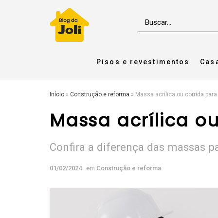
Pisos e revestimentos
Cas
Início
»
Construção e reforma
»
Massa acrílica ou corrida para
Massa acrílica o
Confira a diferença das massas pa
01/02/2024
em
Construção e reforma