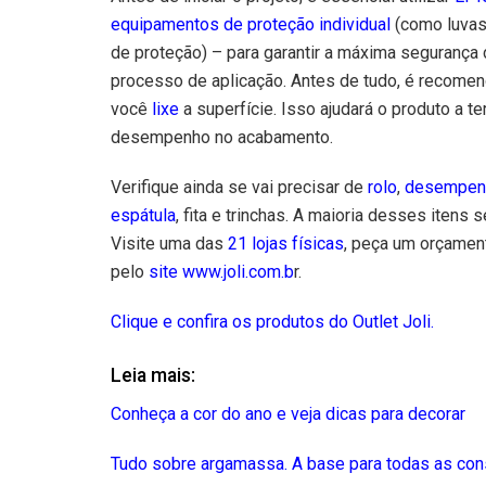
equipamentos de proteção individual
(como luvas
de proteção) – para garantir a máxima segurança 
processo de aplicação. Antes de tudo, é recome
você
lixe
a superfície. Isso ajudará o produto a t
desempenho no acabamento.
Verifique ainda se vai precisar de
rolo
,
desempen
espátula
, fita e trinchas. A maioria desses iten
Visite uma das
21 lojas físicas
, peça um orçamen
pelo
site www.joli.com.b
r.
Clique e confira os produtos do Outlet Joli
.
Leia mais:
Conheça a cor do ano e veja dicas para decorar
Tudo sobre argamassa. A base para todas as con