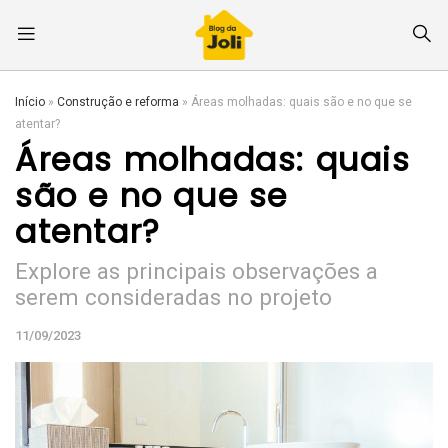
Início
»
Construção e reforma
»
Áreas molhadas: quais são e no que se
atentar?
Áreas molhadas: quais
são e no que se
atentar?
Explore as principais observações a
serem consideradas no projeto
11/09/2023