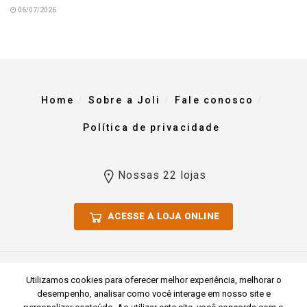
06/07/2026
Home
Sobre a Joli
Fale conosco
Política de privacidade
Nossas 22 lojas
ACESSE A LOJA ONLINE
Todos os direitos reservados 2023. Comércio De Materiais Para
Utilizamos cookies para oferecer melhor experiência, melhorar o
Construção Joli Ltda CNPJ 51.769.255/0001-54
desempenho, analisar como você interage em nosso site e