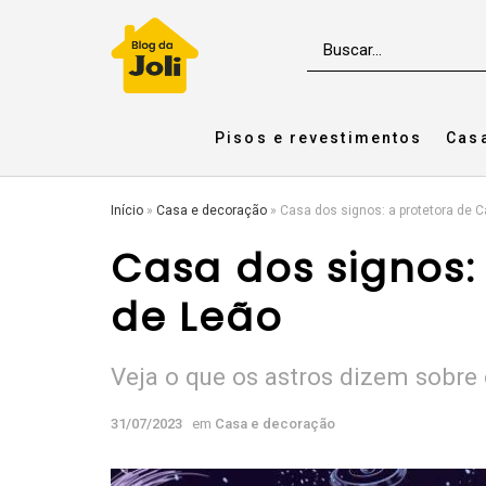
Pisos e revestimentos
Cas
Início
»
Casa e decoração
»
Casa dos signos: a protetora de 
Casa dos signos:
de Leão
Veja o que os astros dizem sobre
31/07/2023
em
Casa e decoração