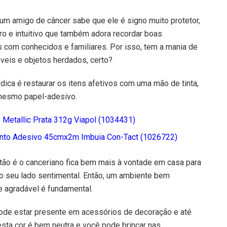
m amigo de câncer sabe que ele é signo muito protetor,
o e intuitivo que também adora recordar boas
 com conhecidos e familiares. Por isso, tem a mania de
veis e objetos herdados, certo?
dica é restaurar os itens afetivos com uma mão de tinta,
mesmo papel-adesivo.
y Metallic Prata 312g Viapol (1034431)
nto Adesivo 45cmx2m Imbuia Con-Tact (1026722)
tão é o canceriano fica bem mais à vontade em casa para
o seu lado sentimental. Então, um ambiente bem
 agradável é fundamental.
 pode estar presente em acessórios de decoração e até
sta cor é bem neutra e você pode brincar nas