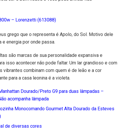
800w – Lorenzetti (
613088)
eus grego que o representa é Apolo, do Sol. Motivo dele
nça e energia por onde passa.
ltas são marcas de sua personalidade expansiva e
ra isso acontecer não pode faltar. Um lar grandioso e com
s vibrantes combinam com quem é de leão e a cor
te para a casa leonina é a violeta.
Manhattan Dourado/Preto G9 para duas lâmpadas –
*Não acompanha lâmpada
Cozinha Monocomando Gourmet Alta Dourado da Esteves
)
ral de diversas cores