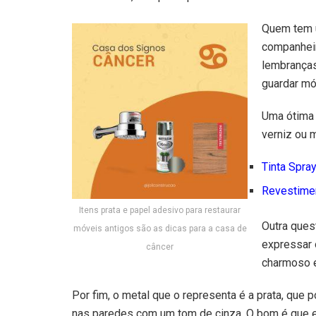
Quem tem u
companheir
lembranças
guardar mó
Uma ótima 
verniz ou 
Tinta Spra
Revestime
Itens prata e papel adesivo para restaurar
Outra ques
móveis antigos são as dicas para a casa de
expressar 
câncer
charmoso e
Por fim, o metal que o representa é a prata, que
nas paredes com um tom de cinza. O bom é que e