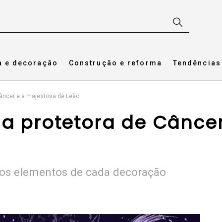
a e decoração
Construção e reforma
Tendências
Câncer e a majestosa de Leão
 a protetora de Cânce
 os elementos de cada decoração