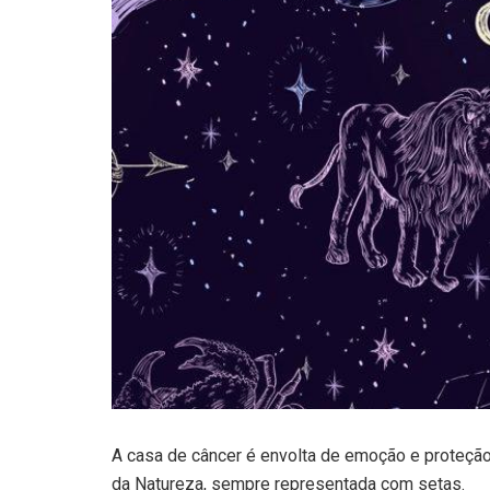
A casa de câncer é envolta de emoção e proteção.
da Natureza, sempre representada com setas.