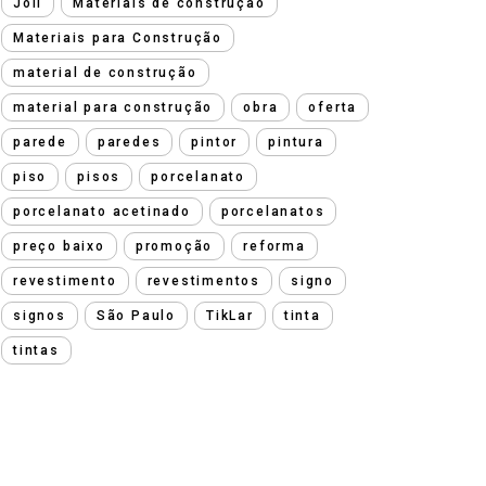
Joli
Materiais de construção
Materiais para Construção
material de construção
material para construção
obra
oferta
parede
paredes
pintor
pintura
piso
pisos
porcelanato
porcelanato acetinado
porcelanatos
preço baixo
promoção
reforma
revestimento
revestimentos
signo
signos
São Paulo
TikLar
tinta
tintas