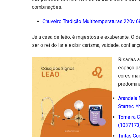
combinações.
Chuveiro Tradição Multitemperaturas 220v 6
Já a casa de leão, é majestosa e exuberante. O d
ser o rei do lar e exibir carisma, vaidade, confia
Risadas a
espaço pa
cores mai
predominan
Arandela 
Startec. 
Torneira 
(1037173
Tintas Co