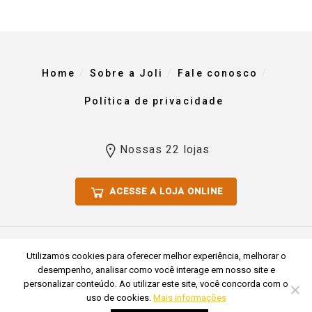
Home
Sobre a Joli
Fale conosco
Política de privacidade
Nossas 22 lojas
ACESSE A LOJA ONLINE
Todos os direitos reservados 2023. Comércio De Materiais Para
Utilizamos cookies para oferecer melhor experiência, melhorar o
Construção Joli Ltda CNPJ 51.769.255/0001-54
desempenho, analisar como você interage em nosso site e
personalizar conteúdo. Ao utilizar este site, você concorda com o
uso de cookies.
Mais informações