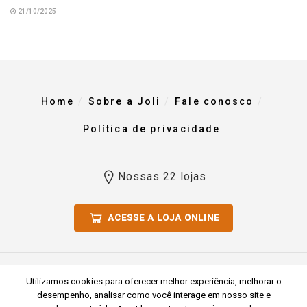
21/10/2025
Home
Sobre a Joli
Fale conosco
Política de privacidade
Nossas 22 lojas
ACESSE A LOJA ONLINE
Todos os direitos reservados 2023. Comércio De Materiais Para
Utilizamos cookies para oferecer melhor experiência, melhorar o
Construção Joli Ltda CNPJ 51.769.255/0001-54
desempenho, analisar como você interage em nosso site e