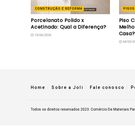
CONSTRUÇÃO E REFORMA
PISOS
Porcelanato Polido x
Piso C
Acetinado: Qual a Diferença?
Melho
Casa?
10/06/2026
04/05/2
Home
Sobre a Joli
Fale conosco
P
Todos os direitos reservados 2023. Comércio De Materiais Pa