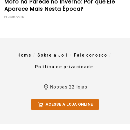
Mofo na Parede no Inverno: Por que Ele
Aparece Mais Nesta Época?
26/05/2026
Home
Sobre a Joli
Fale conosco
Política de privacidade
Nossas 22 lojas
ACESSE A LOJA ONLINE
Todos os direitos reservados 2023. Comércio De Materiais Para