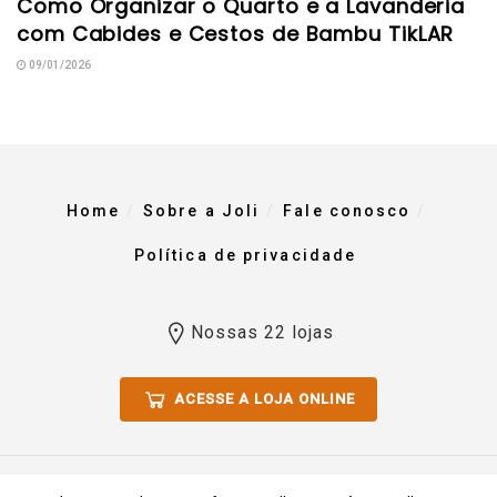
Como Organizar o Quarto e a Lavanderia
com Cabides e Cestos de Bambu TikLAR
09/01/2026
Home
Sobre a Joli
Fale conosco
Política de privacidade
Nossas 22 lojas
ACESSE A LOJA ONLINE
Todos os direitos reservados 2023. Comércio De Materiais Para