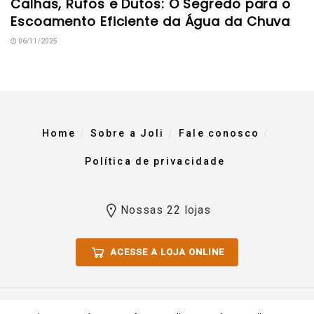
Calhas, Rufos e Dutos: O Segredo para o
Escoamento Eficiente da Água da Chuva
06/11/2025
Home
Sobre a Joli
Fale conosco
Política de privacidade
Nossas 22 lojas
ACESSE A LOJA ONLINE
Todos os direitos reservados 2023. Comércio De Materiais Para