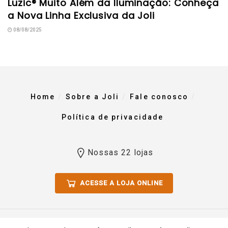
Luzic® Muito Além da Iluminação: Conheça
a Nova Linha Exclusiva da Joli
08/08/2025
Home
Sobre a Joli
Fale conosco
Política de privacidade
Nossas 22 lojas
ACESSE A LOJA ONLINE
Todos os direitos reservados 2023. Comércio De Materiais Para