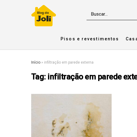
Pisos e revestimentos
Cas
Início
»
infiltração em parede externa
Tag:
infiltração em parede ext