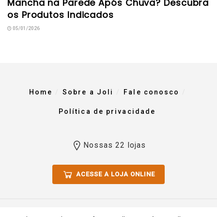
Mancha na Parede Após Chuva? Descubra
os Produtos Indicados
05/01/2026
Home
Sobre a Joli
Fale conosco
Política de privacidade
Nossas 22 lojas
ACESSE A LOJA ONLINE
Todos os direitos reservados 2023. Comércio De Materiais Para