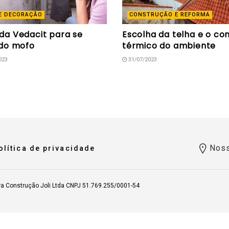
E DECORAÇÃO
CONSTRUÇÃO E REFORMA
 da Vedacit para se
Escolha da telha e o co
 do mofo
térmico do ambiente
023
31/07/2023
Noss
olítica de privacidade
ra Construção Joli Ltda CNPJ 51.769.255/0001-54