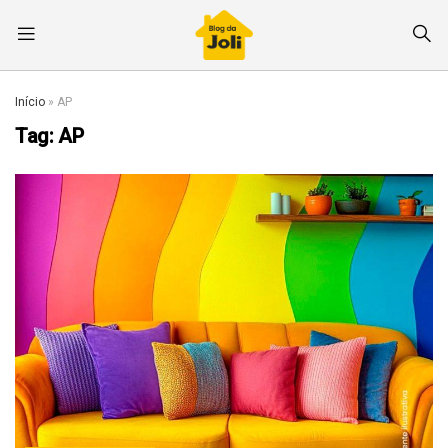
Início
»
AP
Tag:
AP