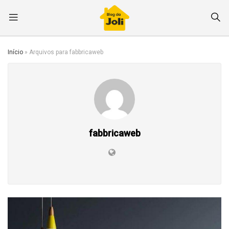
Início
»
Arquivos para fabbricaweb
fabbricaweb